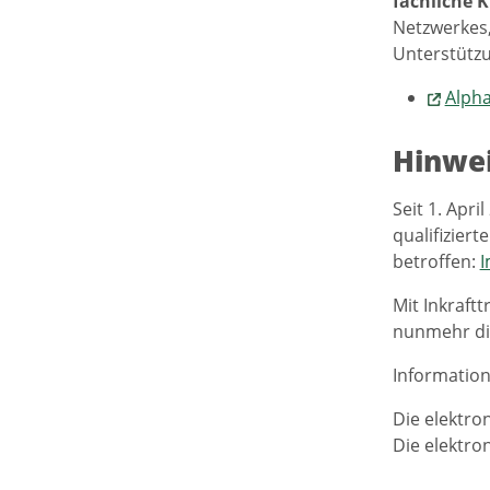
fachliche
K
Netzwerkes,
Unterstützu
Alpha
Hinwei
Seit 1. Apri
qualifizier
betroffen:
I
Mit Inkraftt
nunmehr d
Informatio
Die elektron
Die elektron