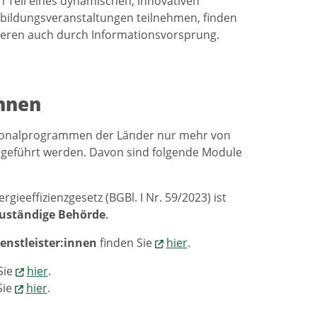
n Teil eines dynamischen, innovativen
rbildungsveranstaltungen teilnehmen, finden
itieren auch durch Informationsvorsprung.
innen
ionalprogrammen der Länder nur mehr von
chgeführt werden. Davon sind folgende Module
gieeffizienzgesetz (BGBl. I Nr. 59/2023) ist
uständige Behörde
.
enstleister:innen
finden Sie
hier
.
Sie
hier
.
Sie
hier
.