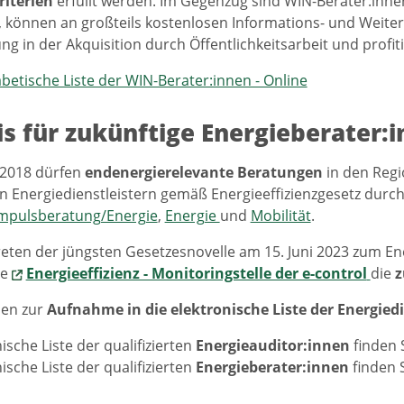
riterien
erfüllt werden. Im Gegenzug sind WIN-Berater:inne
 können an großteils kostenlosen Informations- und Weite
ng in der Akquisition durch Öffentlichkeitsarbeit und prof
betische Liste der WIN-Berater:innen - Online
s für zukünftige Energieberater:
l 2018 dürfen
endenergierelevante Beratungen
in den Reg
ten Energiedienstleistern gemäß Energieeffizienzgesetz dur
mpulsberatung/Energie
,
Energie
und
Mobilität
.
reten der jüngsten Gesetzesnovelle am 15. Juni 2023 zum Ener
ie
Energieeffizienz - Monitoringstelle der e-control
die
z
nen zur
Aufnahme in die elektronische Liste der Energiedi
ische Liste der qualifizierten
Energieauditor:innen
finden 
ische Liste der qualifizierten
Energieberater:innen
finden 