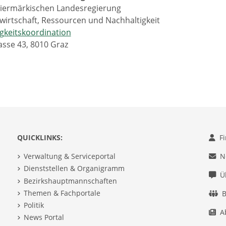
eiermärkischen Landesregierung
irtschaft, Ressourcen und Nachhaltigkeit
gkeitskoordination
sse 43, 8010 Graz
QUICKLINKS:
F
Verwaltung & Serviceportal
N
Dienststellen & Organigramm
Ü
Bezirkshauptmannschaften
Themen & Fachportale
B
Politik
A
News Portal