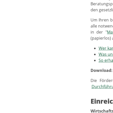
Beratungspr
den gesetz
Um Ihren bü
alle notwen
in der "
Ma
(papierlos) 
Wer ka
Was und
So erha
Download
Die Förde
Durchführ
Einrei
Wirtschafts