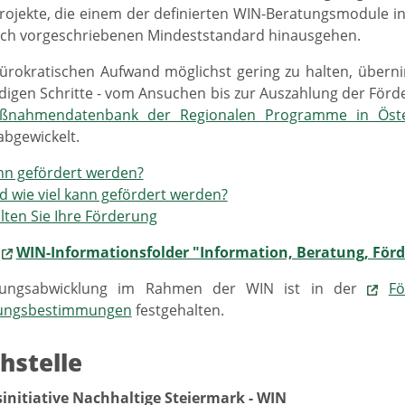
ojekte, die einem der definierten WIN-Beratungsmodule i
lich vorgeschriebenen Mindeststandard hinausgehen.
rokratischen Aufwand möglichst gering zu halten, überni
digen Schritte - vom Ansuchen bis zur Auszahlung der Fö
ßnahmendatenbank der Regionalen Programme in Öste
abgewickelt.
nn gefördert werden?
 wie viel kann gefördert werden?
lten Sie Ihre Förderung
:
WIN-Informationsfolder "Information, Beratung, För
rungsabwicklung im Rahmen der WIN ist in der
Fö
ungsbestimmungen
festgehalten.
chstelle
initiative Nachhaltige Steiermark - WIN