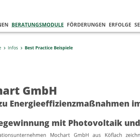
NEN
BERATUNGSMODULE
FÖRDERUNGEN
ERFOLGE
SE
e
Infos
Best Practice Beispiele
hart GmbH
zu Energieeffizienzmaßnahmen im
egewinnung mit Photovoltaik un
lationsunternehmen Mochart GmbH aus Köflach zeichne