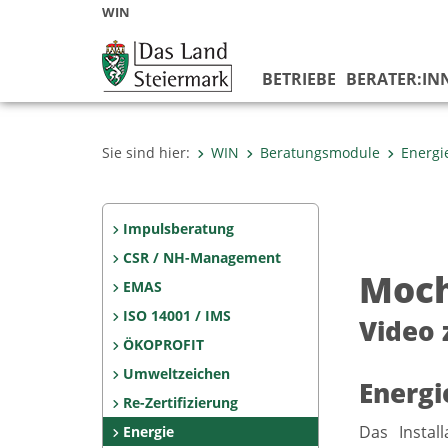
WIN
BETRIEBE
BERATER:IN
Sie sind hier:
WIN
Beratungsmodule
Energi
Impulsberatung
CSR / NH-Management
Moc
EMAS
ISO 14001 / IMS
Video 
ÖKOPROFIT
Umweltzeichen
Energi
Re-Zertifizierung
Das Instal
Energie