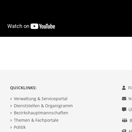
QUICKLINKS:
F
Verwaltung & Serviceportal
N
Dienststellen & Organigramm
Ü
Bezirkshauptmannschaften
Themen & Fachportale
B
Politik
A