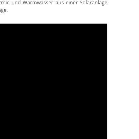
rmie und Warmwasser aus einer Solaranlage
age.