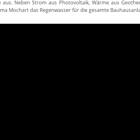
e aus. Neben Strom aus Photovoltaik, Wärme aus Geothe
irma Mochart das Regenwasser für die gesamte Bauhausanl